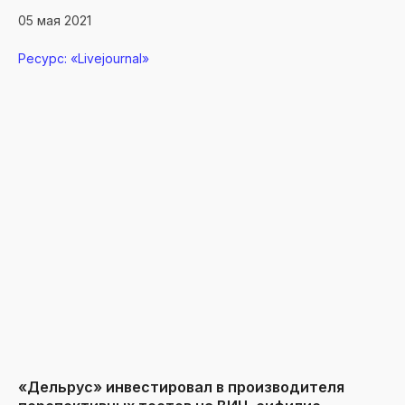
05 мая 2021
Ресурс: «Livejournal»
info@biopalitra.com
+7 812 425 64 59
Политика конфиденциальности
Сайт сделан в
© 2023
агентстве Zum Punkt
ООО «Биопалитра»
«Дельрус» инвестировал в производителя