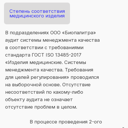
В процессе аудита проверено
выполнение корректирующих действий
по несоответствиям, выявленным в
процессе проведения 1-ого
инспекционного контроля СМК ООО
«Биопалитра» в декабре 2024 года.
Несоответствия устранены полностью.
В ходе аудита не выявлено нарушений
использования Знака соответствия
Системы или
любых других ссылок на действующий
Сертификат соответствия СМК.
В ходе аудита не отмечено проблем,
неразрешенных разногласий между
руководителем, членами аудиторской
группы и представителями ООО
«Биопалитра».
В ходе аудита
не выявлено
несоответствий.